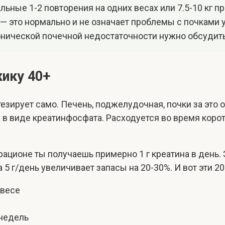
ьные 1-2 повторения на одних весах или 7.5-10 кг пр
— это нормально и не означает проблемы с почками 
онической почечной недостаточности нужно обсудить
жику 40+
езирует само. Печень, поджелудочная, почки за это о
 в виде креатинфосфата. Расходуется во время корот
ационе ты получаешь примерно 1 г креатина в день. 
5 г/день увеличивает запасы на 20-30%. И вот эти 2
 весе
 недель