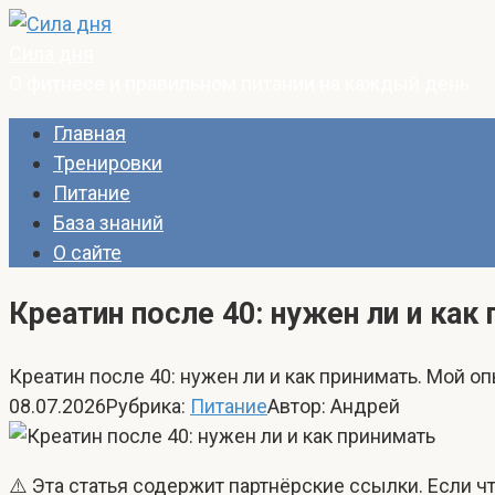
Перейти
к
Сила дня
контенту
О фитнесе и правильном питании на каждый день
Главная
Тренировки
Питание
База знаний
О сайте
Креатин после 40: нужен ли и как
Креатин после 40: нужен ли и как принимать. Мой оп
08.07.2026
Рубрика:
Питание
Автор:
Андрей
⚠️ Эта статья содержит партнёрские ссылки. Если что