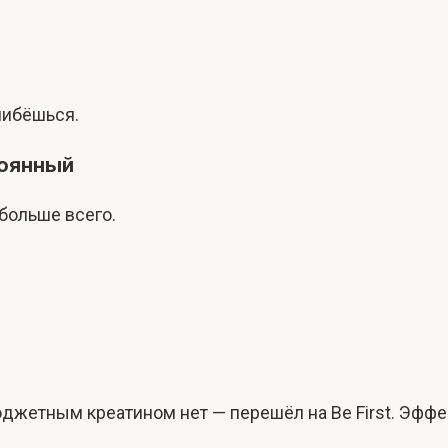
шибёшься.
стоянный
больше всего.
жетным креатином нет — перешёл на Be First. Эффект