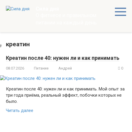
Перейти
Сила дня
к
О фитнесе и правильном
контенту
питании на каждый день
креатин
Креатин после 40: нужен ли и как принимать
08.07.2026
Питание
Андрей
0
Креатин после 40: нужен ли и как принимать. Мой опыт за
три года приёма, реальный эффект, побочки которых не
было.
Читать далее